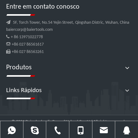
Entre em contato conosco

5F, Torch Tower, No.54 Yejin Street, Qingshan Distric, Wuhan, China
baiercorp@baiertools.com

+ 86 13971022778

+86 027 86561617

+86 027 86563261
Produtos
Links Rápidos
© 2021 Baier hydraulic Power(Wuhan) Co., Ltd All rights reserved.
Supported by
leadong.com
Sitemap