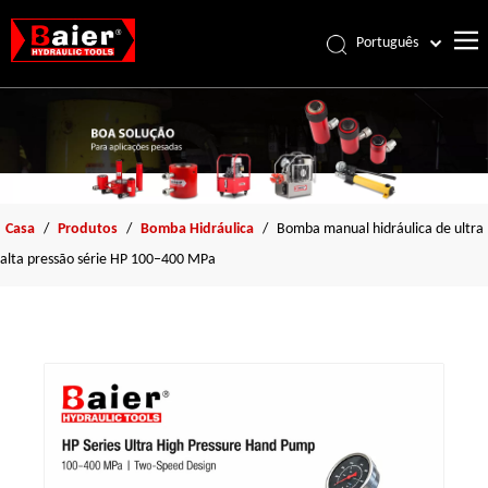
Português
Español
Pусский
Français
العربية
English
Casa
/
Produtos
/
Bomba Hidráulica
/
Bomba manual hidráulica de ultra
alta pressão série HP 100–400 MPa