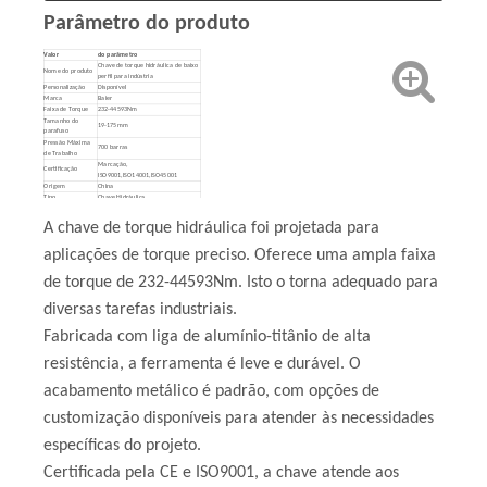
Parâmetro do produto
Valor
do parâmetro
Chave de torque hidráulica de baixo
Nome do produto
perfil para indústria
Personalização
Disponível
Marca
Baier
Faixa de Torque
232-44593Nm
Tamanho do
19-175mm
parafuso
Pressão Máxima
700 barras
de Trabalho
Marcação,
Certificação
ISO9001,ISO14001,ISO45001
Origem
China
Tipo
Chave Hidráulica
Material
Liga de alumínio-titânio
Cor
Metálico, personalizável
A chave de torque hidráulica foi projetada para
OEM
Oferecido
aplicações de torque preciso. Oferece uma ampla faixa
de torque de 232-44593Nm. Isto o torna adequado para
diversas tarefas industriais.
Fabricada com liga de alumínio-titânio de alta
resistência, a ferramenta é leve e durável. O
acabamento metálico é padrão, com opções de
customização disponíveis para atender às necessidades
específicas do projeto.
Certificada pela CE e ISO9001, a chave atende aos