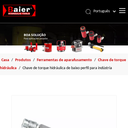
Português
Español
Pусский
Français
العربية
English
Casa
/
Produtos
/
Ferramentas de aparafusamento
/
Chave de torque
hidráulica
/
Chave de torque hidráulica de baixo perfil para indústria