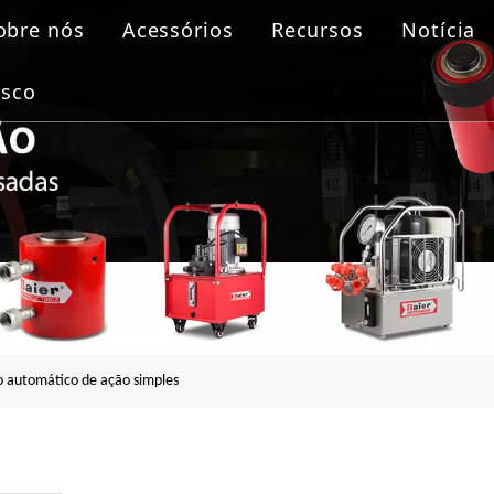
obre nós
Acessórios
Recursos
Notícia
de aparafusamento
osco
ulico
lica
lange
o automático de ação simples