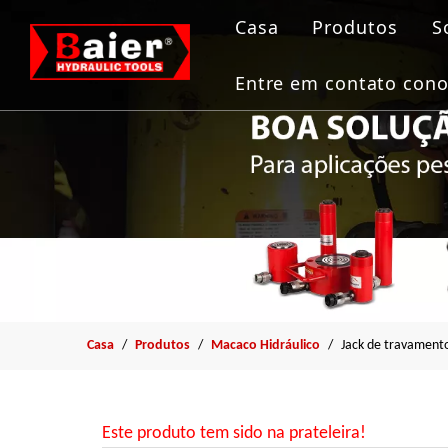
Casa
Produtos
S
Ferramentas 
Entre em contato con
Macaco hidrá
Bomba Hidráu
Puxador
Ferramenta F
Casa
/
Produtos
/
Macaco Hidráulico
/
Jack de travament
Este produto tem sido na prateleira!