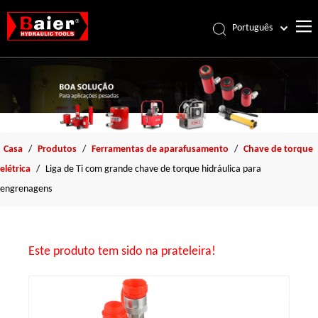
Português
Español
Pусский
Français
العربية
English
Casa
/
Produtos
/
Ferramentas de aparafusamento
/
Chave de torque
elétrica
/
Liga de Ti com grande chave de torque hidráulica para
engrenagens
Este produto tem sido na prateleira!