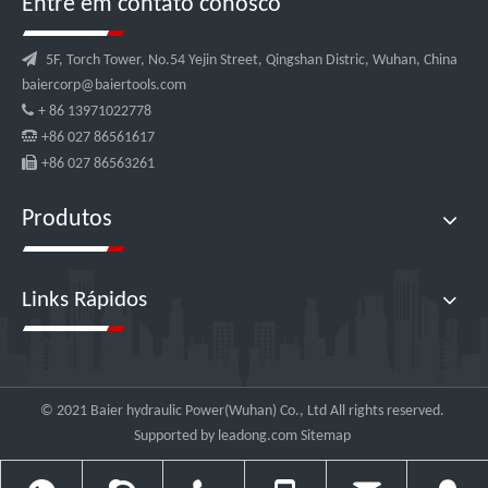
Entre em contato conosco

5F, Torch Tower, No.54 Yejin Street, Qingshan Distric, Wuhan, China
baiercorp@baiertools.com

+ 86 13971022778

+86 027 86561617

+86 027 86563261
Produtos
Links Rápidos
© 2021 Baier hydraulic Power(Wuhan) Co., Ltd All rights reserved.
Supported by
leadong.com
Sitemap