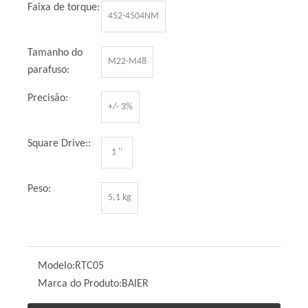
Faixa de torque:
452-4504NM
Tamanho do
M22-M48
parafuso:
Precisão:
+/- 3%
Square Drive::
1 ''
Peso:
5,1 kg
Modelo:
RTC05
Marca do Produto:
BAIER