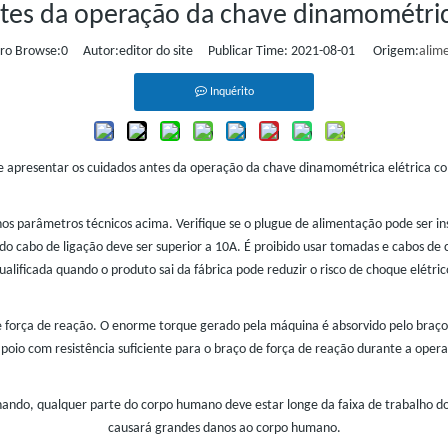
es da operação da chave dinamométrica 
o Browse:
0
Autor:editor do site Publicar Time: 2021-08-01 Origem:
alim
Inquérito
e apresentar os cuidados antes da operação da chave dinamométrica elétrica com
nos parâmetros técnicos acima. Verifique se o plugue de alimentação pode ser in
 cabo de ligação deve ser superior a 10A. É proibido usar tomadas e cabos de c
ualificada quando o produto sai da fábrica pode reduzir o risco de choque elétric
 força de reação. O enorme torque gerado pela máquina é absorvido pelo braço 
poio com resistência suficiente para o braço de força de reação durante a oper
ando, qualquer parte do corpo humano deve estar longe da faixa de trabalho do 
causará grandes danos ao corpo humano.