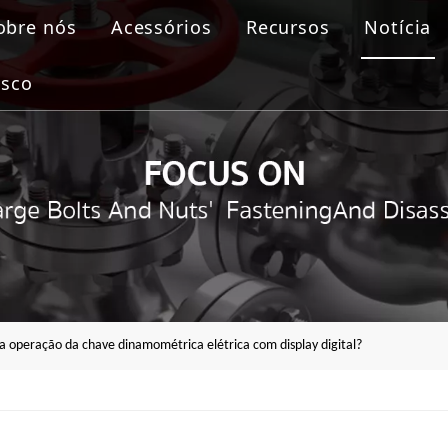
obre nós
Acessórios
Recursos
Notícia
de aparafusamento
osco
ulico
lica
lange
a operação da chave dinamométrica elétrica com display digital?