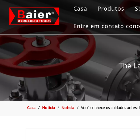
Casa
Produtos
S
Ferramentas 
Entre em contato con
Macaco hidrá
Bomba Hidráu
Puxador
Ferramenta F
Casa
/
Notícia
/
Notícia
/
Você conhece os cuidados antes d