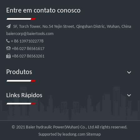
Entre em contato conosco

5F, Torch Tower, No.54 Yejin Street, Qingshan Distric, Wuhan, China
baiercorp@baiertools.com

+ 86 13971022778

+86 027 86561617

+86 027 86563261
Produtos
Links Rápidos
© 2021 Baier hydraulic Power(Wuhan) Co., Ltd All rights reserved.
Supported by
leadong.com
Sitemap