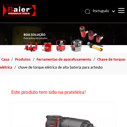
Português
Español
Pусский
Français
العربية
English
Casa
/
Produtos
/
Ferramentas de aparafusamento
/
Chave de torque
elétrica
/
chave de torque elétrica de alta bateria para artesão
Este produto tem sido na prateleira!