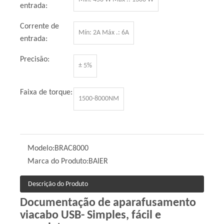
entrada:
Corrente de
Mín: 2A Máx .: 6A
entrada:
Precisão:
± 5%
Faixa de torque:
1500-8000NM
Modelo:
BRAC8000
Marca do Produto:
BAIER
Descrição do Produto
Documentação de aparafusamento
via
cabo USB
- Simples, fácil e