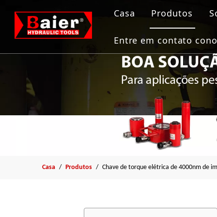
Casa
Produtos
S
Ferramentas 
Entre em contato con
Macaco hidrá
Bomba Hidráu
Puxador
Ferramenta F
Casa
/
Produtos
/
Chave de torque elétrica de 4000nm de i