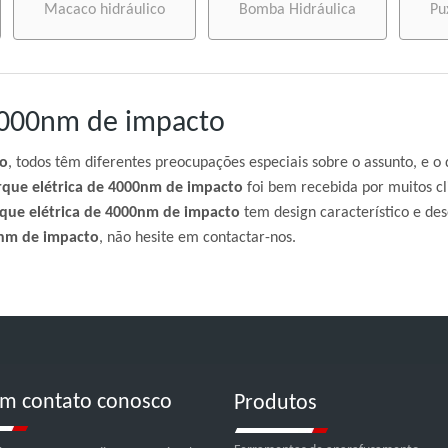
Macaco hidráulico
Bomba Hidráulica
Pu
 4000nm de impacto
to
, todos têm diferentes preocupações especiais sobre o assunto, e 
rque elétrica de 4000nm de impacto
foi bem recebida por muitos cl
que elétrica de 4000nm de impacto
tem design característico e de
0nm de impacto
, não hesite em contactar-nos.
em contato conosco
Produtos