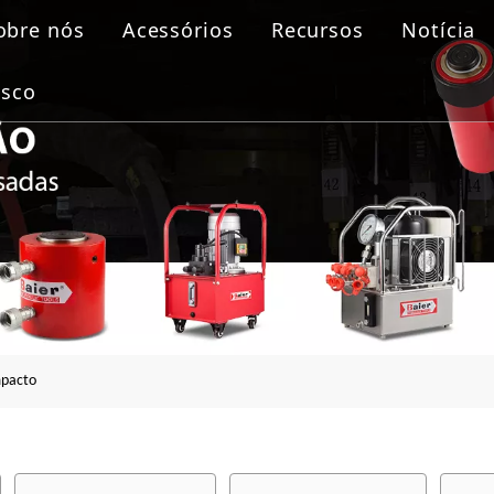
obre nós
Acessórios
Recursos
Notícia
de aparafusamento
osco
ulico
lica
lange
mpacto